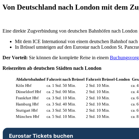
Von Deutschland nach London mit dem Zug
Eine direkte Zugverbindung von deutschen Bahnhöfen nach London gibt
Mit dem ICE International von einem deutschen Bahnhof nach
In Brüssel umsteigen auf den Eurostar nach London St. Pancra
Der Vorteil:
Sie können die komplette Reise in einem
Buchungsvorga
Reisezeiten ab deutschen Städten nach London
Abfahrtsbahnhof
Fahrzeit nach Brüssel
Fahrzeit Brüssel-London
Ges
Köln Hbf
ca. 1 Std. 50 Min.
2 Std. 10 Min.
ca. 
Düsseldorf Hbf
ca. 2 Std. 00 Min.
2 Std. 10 Min.
ca. 
Frankfurt Hbf
ca. 3 Std. 10 Min.
2 Std. 10 Min.
ca. 6
Hamburg Hbf
ca. 3 Std. 40 Min.
2 Std. 10 Min.
ca. 
Stuttgart Hbf
ca. 3 Std. 50 Min.
2 Std. 10 Min.
ca. 
München Hbf
ca. 5 Std. 10 Min.
2 Std. 10 Min.
ca. 8
Eurostar Tickets buchen