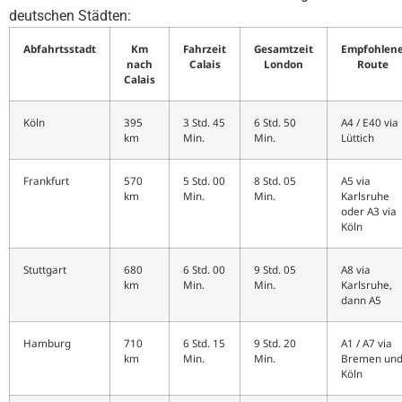
deutschen Städten:
Abfahrtsstadt
Km
Fahrzeit
Gesamtzeit
Empfohlen
nach
Calais
London
Route
Calais
Köln
395
3 Std. 45
6 Std. 50
A4 / E40 via
km
Min.
Min.
Lüttich
Frankfurt
570
5 Std. 00
8 Std. 05
A5 via
km
Min.
Min.
Karlsruhe
oder A3 via
Köln
Stuttgart
680
6 Std. 00
9 Std. 05
A8 via
km
Min.
Min.
Karlsruhe,
dann A5
Hamburg
710
6 Std. 15
9 Std. 20
A1 / A7 via
km
Min.
Min.
Bremen un
Köln