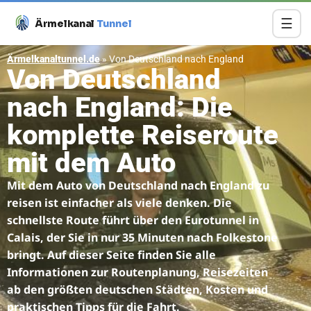
☰
Ärmelkanal
Tunnel
Ärmelkanaltunnel.de
»
Von Deutschland nach England
Von Deutschland
nach England: Die
komplette Reiseroute
mit dem Auto
Mit dem Auto von Deutschland nach England zu
reisen ist einfacher als viele denken. Die
schnellste Route führt über den Eurotunnel in
Calais, der Sie in nur 35 Minuten nach Folkestone
bringt. Auf dieser Seite finden Sie alle
Informationen zur Routenplanung, Reisezeiten
ab den größten deutschen Städten, Kosten und
praktischen Tipps für die Fahrt.