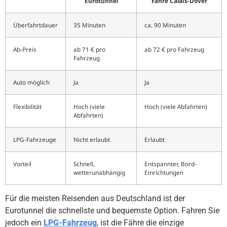
Eurotunnel
Fähre Calais-Dover
Überfahrtdauer
35 Minuten
ca. 90 Minuten
Ab-Preis
ab 71 € pro
ab 72 € pro Fahrzeug
Fahrzeug
Auto möglich
Ja
Ja
Flexibilität
Hoch (viele
Hoch (viele Abfahrten)
Abfahrten)
LPG-Fahrzeuge
Nicht erlaubt
Erlaubt
Vorteil
Schnell,
Entspannter, Bord-
wetterunabhängig
Einrichtungen
Für die meisten Reisenden aus Deutschland ist der
Eurotunnel die schnellste und bequemste Option. Fahren Sie
jedoch ein
LPG-Fahrzeug
, ist die Fähre die einzige