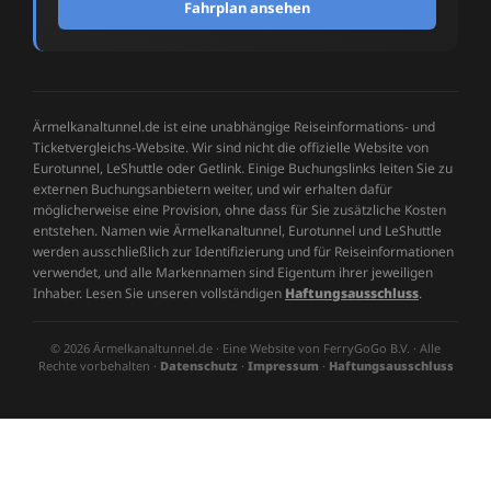
Fahrplan ansehen
Ärmelkanaltunnel.de ist eine unabhängige Reiseinformations- und
Ticketvergleichs-Website. Wir sind nicht die offizielle Website von
Eurotunnel, LeShuttle oder Getlink. Einige Buchungslinks leiten Sie zu
externen Buchungsanbietern weiter, und wir erhalten dafür
möglicherweise eine Provision, ohne dass für Sie zusätzliche Kosten
entstehen. Namen wie Ärmelkanaltunnel, Eurotunnel und LeShuttle
werden ausschließlich zur Identifizierung und für Reiseinformationen
verwendet, und alle Markennamen sind Eigentum ihrer jeweiligen
Inhaber. Lesen Sie unseren vollständigen
Haftungsausschluss
.
© 2026 Ärmelkanaltunnel.de · Eine Website von FerryGoGo B.V. · Alle
Rechte vorbehalten ·
Datenschutz
·
Impressum
·
Haftungsausschluss