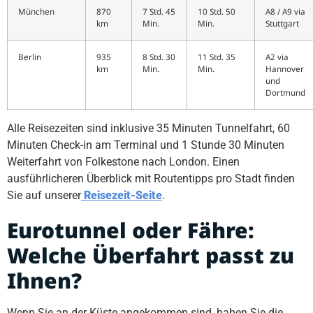
München
870
7 Std. 45
10 Std. 50
A8 / A9 via
km
Min.
Min.
Stuttgart
Berlin
935
8 Std. 30
11 Std. 35
A2 via
km
Min.
Min.
Hannover
und
Dortmund
Alle Reisezeiten sind inklusive 35 Minuten Tunnelfahrt, 60
Minuten Check-in am Terminal und 1 Stunde 30 Minuten
Weiterfahrt von Folkestone nach London. Einen
ausführlicheren Überblick mit Routentipps pro Stadt finden
Sie auf unserer
Reisezeit-Seite
.
Eurotunnel oder Fähre:
Welche Überfahrt passt zu
Ihnen?
Wenn Sie an der Küste angekommen sind, haben Sie die